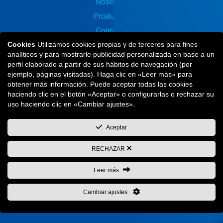
Nosotros
Productos
Contacto
Cookies
Utilizamos cookies propias y de terceros para fines
analíticos y para mostrarle publicidad personalizada en base a un
perfil elaborado a partir de sus hábitos de navegación (por
Productos
ejemplo, páginas visitadas). Haga clic en «Leer más» para
obtener más información. Puede aceptar todas las cookies
haciendo clic en el botón «Aceptar» o configurarlas o rechazar su
Catálogo
uso haciendo clic en «Cambiar ajustes».
Tuercas Remachables
Aceptar
Productos Insertables
Pernos Soldables
RECHAZAR
Remaches
Leer más
Remachadoras
Otros productos
Cambiar ajustes