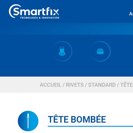
A
INSERTS
ECROU INSERT
AVEUGLES
AU
ACCUEIL
/
RIVETS
/
STANDARD
/ TÊT
TÊTE BOMBÉE