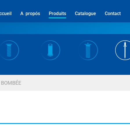
ccueil
A propós
Produits
Catalogue
Contact
GOUJON
COLONNETTES
GOUJON À
RIVETS
TOSERTISSABLE
A SERTIR
SOUDER
E BOMBÉE