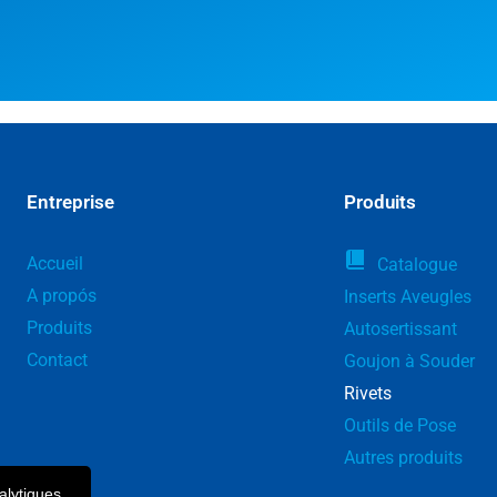
Entreprise
Produits
Accueil
Catalogue
A propós
Inserts Aveugles
Produits
Autosertissant
Contact
Goujon à Souder
Rivets
Outils de Pose
Autres produits
alytiques